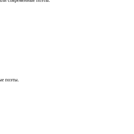
сали современные поэты.
ые поэты.