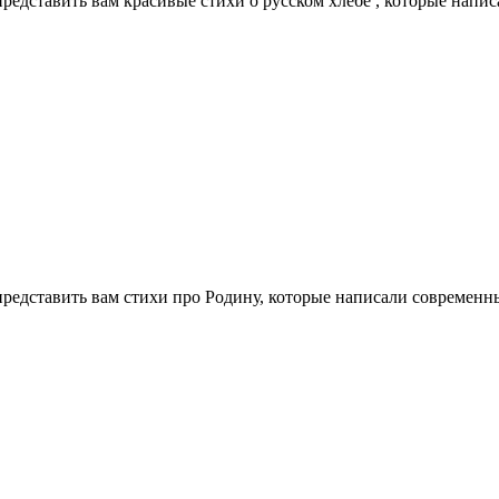
представить вам красивые стихи о русском хлебе , которые напи
 представить вам стихи про Родину, которые написали современн