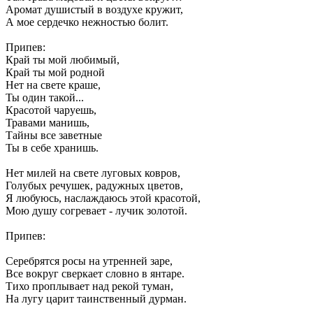
Аромат душистый в воздухе кружит,
А мое сердечко нежностью болит.
Припев:
Край ты мой любимый,
Край ты мой родной
Нет на свете краше,
Ты один такой...
Красотой чаруешь,
Травами манишь,
Тайны все заветные
Ты в себе хранишь.
Нет милей на свете луговых ковров,
Голубых речушек, радужных цветов,
Я любуюсь, наслаждаюсь этой красотой,
Мою душу согревает - лучик золотой.
Припев:
Серебрятся росы на утренней заре,
Все вокруг сверкает словно в янтаре.
Тихо проплывает над рекой туман,
На лугу царит таинственный дурман.