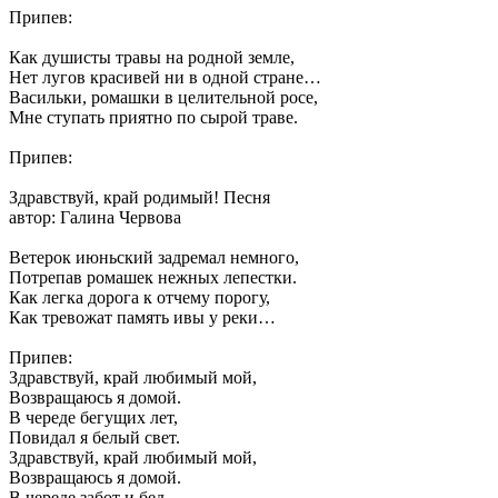
Припев:
Как душисты травы на родной земле,
Нет лугов красивей ни в одной стране…
Васильки, ромашки в целительной росе,
Мне ступать приятно по сырой траве.
Припев:
Здравствуй, край родимый! Песня
автор: Галина Червова
Ветерок июньский задремал немного,
Потрепав ромашек нежных лепестки.
Как легка дорога к отчему порогу,
Как тревожат память ивы у реки…
Припев:
Здравствуй, край любимый мой,
Возвращаюсь я домой.
В череде бегущих лет,
Повидал я белый свет.
Здравствуй, край любимый мой,
Возвращаюсь я домой.
В череде забот и бед,