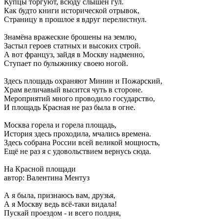
Купцы торгуют, всюду слышен гул.
Как будто книги исторической отрывок,
Страницу в прошлое я вдруг перелистнул.
Знамёна вражеские брошены на землю,
Застыл героев статных и высоких строй.
А вот француз, зайдя в Москву надменно,
Ступает по булыжнику своею ногой.
Здесь площадь охраняют Минин и Пожарский,
Храм величавый высится чуть в стороне.
Мероприятий много проводило государство,
И площадь Красная не раз была в огне.
Москва горела и горела площадь,
История здесь проходила, мчались времена.
Здесь собрана России всей великой мощность,
Ещё не раз я с удовольствием вернусь сюда.
На Красной площади
автор: Валентина Ментуз
А я была, признаюсь вам, друзья,
А я Москву ведь всё-таки видала!
Пускай проездом - и всего полдня,