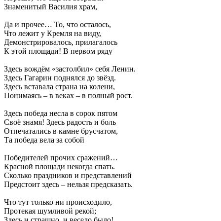
Знаменитый Василия храм,
Да и прочее… То, что осталось,
Что лежит у Кремля на виду,
Демонстрировалось, прилагалось
К этой площади! В первом ряду
Здесь вождём «застолбил» себя Ленин.
Здесь Гагарин поднялся до звёзд.
Здесь вставала страна на колени,
Понимаясь – в веках – в полный рост.
Здесь победа несла в сорок пятом
Своё знамя! Здесь радость и боль
Отпечатались в камне брусчатом,
Та победа вела за собой
Победителей прочих сражений…
Красной площади некогда спать.
Сколько праздников и представлений
Предстоит здесь – нельзя предсказать.
Что тут только ни происходило,
Протекая шумливой рекой;
Здесь и страшно, и весело было!