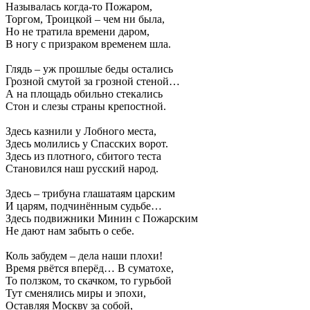
Называлась когда-то Пожаром,
Торгом, Троицкой – чем ни была,
Но не тратила времени даром,
В ногу с призраком временем шла.
Глядь – уж прошлые беды остались
Грозной смутой за грозной стеной…
А на площадь обильно стекались
Стон и слезы страны крепостной.
Здесь казнили у Лобного места,
Здесь молились у Спасских ворот.
Здесь из плотного, сбитого теста
Становился наш русский народ.
Здесь – трибуна глашатаям царским
И царям, подчинённым судьбе…
Здесь подвижники Минин с Пожарским
Не дают нам забыть о себе.
Коль забудем – дела наши плохи!
Время рвётся вперёд… В суматохе,
То ползком, то скачком, то гурьбой
Тут сменялись миры и эпохи,
Оставляя Москву за собой,