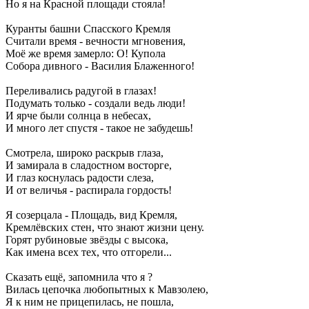
Но я на Красной площади стояла!
Куранты башни Спасского Кремля
Считали время - вечности мгновения,
Моё же время замерло: О! Купола
Собора дивного - Василия Блаженного!
Переливались радугой в глазах!
Подумать только - создали ведь люди!
И ярче были солнца в небесах,
И много лет спустя - такое не забудешь!
Смотрела, широко раскрыв глаза,
И замирала в сладостном восторге,
И глаз коснулась радости слеза,
И от величья - распирала гордость!
Я созерцала - Площадь, вид Кремля,
Кремлёвских стен, что знают жизни цену.
Горят рубиновые звёзды с высока,
Как имена всех тех, что отгорели...
Сказать ещё, запомнила что я ?
Вилась цепочка любопытных к Мавзолею,
Я к ним не прицепилась, не пошла,