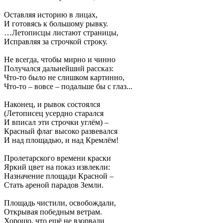
Оставляя историю в лицах,
И готовясь к большому рывку.
…Летописцы листают страницы,
Исправляя за строчкой строку.
Не всегда, чтобы мирно и чинно
Получался дальнейший рассказ:
Что-то было не слишком картинно,
Что-то – вовсе – подальше бы с глаз...
Наконец, и рывок состоялся
(Летописец усердно старался
И вписал эти строчки углём) –
Красный флаг высоко развевался
И над площадью, и над Кремлём!
Пролетарского времени краски
Яркий цвет на показ извлекли:
Назначение площади Красной –
Стать ареной парадов Земли.
Площадь чистили, освобождали,
Открывая победным ветрам.
Хорошо, что ещё не взорвали