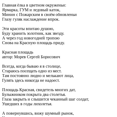
Главная ёлка в цветном окруженьи:
Ярмарка, ГУМ и ледовый каток,
Минин с Пожарским в своём обновленьи
Глазу гуляк наслаждение впрок.
Эти красоты впитаю душою,
Буду хранить золотник, как звезду.
А через год новогодней тропою
Снова на Красную площадь приду.
Красная площадь
автор: Морев Сергей Борисович
Всегда, когда бываю я в столице,
Стараюсь посещать одно из мест.
Там постоянно людно и мелькают лица,
Гулять здесь никогда не надоест.
Площадь Красная, свидетель многих дат,
Булыжником покрыта два столетья.
Глаза закрыть и слышится чеканный шаг солдат,
Ушедших в годы лихолетья.
А повернувшись, вижу шумный рынок,