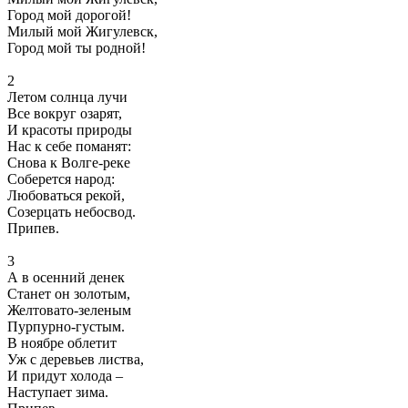
Город мой дорогой!
Милый мой Жигулевск,
Город мой ты родной!
2
Летом солнца лучи
Все вокруг озарят,
И красоты природы
Нас к себе поманят:
Снова к Волге-реке
Соберется народ:
Любоваться рекой,
Созерцать небосвод.
Припев.
3
А в осенний денек
Станет он золотым,
Желтовато-зеленым
Пурпурно-густым.
В ноябре облетит
Уж с деревьев листва,
И придут холода –
Наступает зима.