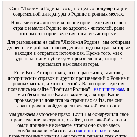
Сайт "Любимая Родина" создан c целью популяризации
современной литературы о Родине и родных местах.
Наша миссия - донести хорошие произведения о своей
стране и малой Родине до адресата - читателей, ради
которых эти произведения писались авторами.
Для размещения на сайте "Любимая Родина" мы отбираем
душевные и добрые произведения о родном крае, которые
находим в открытых источниках. Кроме того, мы с
удовольствием публикуем произведения , которые
присылают нам сами авторы.
Если Вы - Автор стихов, песен, рассказов, заметок ,
исотрических справок и других произведений о Родине и
родных местах, и хотите , чтобы Ваши произведения
появились на сайте "Любимая Родина",
напишите нам
, и
мы обязательно с Вами свяжемся, а вскоре Ваши
произведения появятся на страницах сайта, где они
гарантировано дойдут до читательской аудитории.
Мы уважаем авторское право. Если Вы обнаружили свое
произведение на страницах сайта, и по какой-бы то ни
были причине не желаете, чтобы оно было здесь
опубликовано, обязательно
напишите нам
, и мы
гарантированно удалим Ваш текст в течение трех суток.