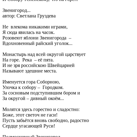
Звенигород...
автор: Светлана Груздева
Не влекома никакими играми,
Я сюда явилась на часок.
Розовеют яблони Звенигорода –
Вдохновенный райский уголок...
Монастырь над всей округой царствует
На горе. Река – её пята.
И не зря российскою Швейцарией
Называют здешние места.
Именуется гора Соборною,
Улочка к собору – Городком.
За сосновым подступившим бором и
За округой – дивный окоём...
Молятся здесь горестно и сладостно:
Боже, этот светоч не гаси!
Пусть забьётся вновь свободно, радостно
Сердце угасающей Руси!
Подмосковный Звенигород