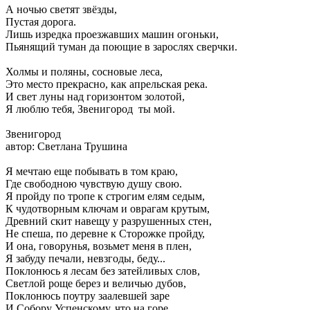
А ночью светят звёзды,
Пустая дорога.
Лишь изредка проезжавших машин огоньки,
Пьянящий туман да поющие в зарослях сверчки.
Холмы и поляны, сосновые леса,
Это место прекрасно, как апрельская река.
И свет луны над горизонтом золотой,
Я люблю тебя, Звенигород ты мой.
Звенигород
автор: Светлана Трушина
Я мечтаю еще побывать в том краю,
Где свободною чувствую душу свою.
Я пройду по тропе к строгим елям седым,
К чудотворным ключам и оврагам крутым,
Древний скит навещу у разрушенных стен,
Не спеша, по деревне к Сторожке пройду,
И она, говорунья, возьмет меня в плен,
Я забуду печали, невзгоды, беду...
Поклонюсь я лесам без затейливых слов,
Светлой роще берез и величью дубов,
Поклонюсь поутру заалевшей заре
И Собору Успенскому, что на горе...