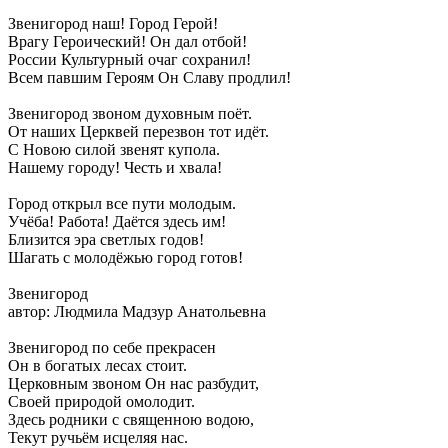
Звенигород наш! Город Герой!
Врагу Героический! Он дал отбой!
России Культурный очаг сохранил!
Всем павшим Героям Он Славу продлил!
Звенигород звоном духовным поёт.
От наших Церквей перезвон тот идёт.
С Новою силой звенят купола.
Нашему городу! Честь и хвала!
Город открыл все пути молодым.
Учёба! Работа! Даётся здесь им!
Близится эра светлых годов!
Шагать с молодёжью город готов!
Звенигород
автор: Людмила Мадзур Анатольевна
Звенигород по себе прекрасен
Он в богатых лесах стоит.
Церковным звоном Он нас разбудит,
Своей природой омолодит.
Здесь родники с священною водою,
Текут ручьём исцеляя нас.