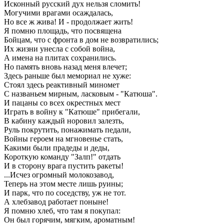
Исконный русский дух нельзя сломить!
Могучими врагами осаждалась,
Но все ж жива! И - продолжает жить!
Я помню площадь, что посвящена
Бойцам, что с фронта в дом не возвратились;
Их жизни унесла с собой война,
А имена на плитах сохранились.
Но память вновь назад меня влечет;
Здесь раньше был мемориал не хуже:
Стоял здесь реактивный миномет
С названьем мирным, ласковым - "Катюша".
И пацаны со всех окрестных мест
Играть в войну к "Катюше" прибегали,
В кабину каждый норовил залезть,
Руль покрутить, понажимать педали,
Войны героем на мгновенье стать,
Какими были прадеды и деды,
Короткую команду "Залп!" отдать
И в сторону врага пустить ракеты!
...Исчез огромный молокозавод,
Теперь на этом месте лишь руины;
И парк, что по соседству, уж не тот.
А хлебзавод работает поныне!
Я помню хлеб, что там я покупал:
Он был горячим, мягким, ароматным!