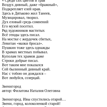
« Среди сих цветов и трав
Воздух дивный, даже «бражный»,
Подкрепляет елей нрав.
Здесь в Дятьково жил Танеев,
Музицировал, творил.
Дух еловый средь сомнений
Его музой посетил.
Ряд художников маститых
Всё этюды здесь писал.
На мостке с жердочек сбитых,
Левитан «мазки бросал».
Пушкин тоже здесь однажды
В храмах местных побывал.
Куполам тех храмов даже
Строки добрые писал.
Вот таким мне показался
Сей былинный дивный край.
Нас с тобою он дождался –
Вот любуйся, созерцай.
Звенигород
автор: Филатова Наталия Олеговна
Звенигород. Ивы спустились отарой…
Звени, город, колоколенкой старой!