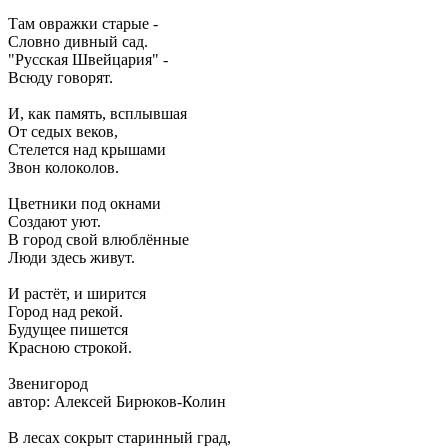
Там овражки старые -
Словно дивный сад.
"Русская Швейцария" -
Всюду говорят.
И, как память, всплывшая
От седых веков,
Стелется над крышами
Звон колоколов.
Цветники под окнами
Создают уют.
В город свой влюблённые
Люди здесь живут.
И растёт, и ширится
Город над рекой.
Будущее пишется
Красною строкой.
Звенигород
автор: Алексей Бирюков-Колин
В лесах сокрыт старинный град,