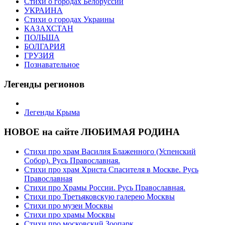
Стихи о городах Белоруссии
УКРАИНА
Стихи о городах Украины
КАЗАХСТАН
ПОЛЬША
БОЛГАРИЯ
ГРУЗИЯ
Познавательное
Легенды регионов
Легенды Крыма
НОВОЕ на сайте ЛЮБИМАЯ РОДИНА
Стихи про храм Василия Блаженного (Успенский
Собор). Русь Православная.
Стихи про храм Христа Спасителя в Москве. Русь
Православная
Стихи про Храмы России. Русь Православная.
Стихи про Третьяковскую галерею Москвы
Стихи про музеи Москвы
Стихи про храмы Москвы
Стихи про московский Зоопарк