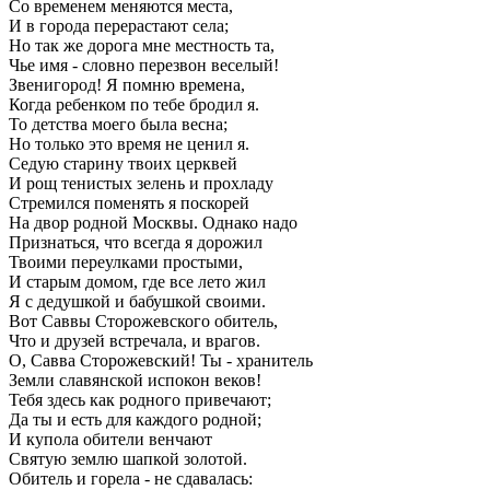
Со временем меняются места,
И в города перерастают села;
Но так же дорога мне местность та,
Чье имя - словно перезвон веселый!
Звенигород! Я помню времена,
Когда ребенком по тебе бродил я.
То детства моего была весна;
Но только это время не ценил я.
Седую старину твоих церквей
И рощ тенистых зелень и прохладу
Стремился поменять я поскорей
На двор родной Москвы. Однако надо
Признаться, что всегда я дорожил
Твоими переулками простыми,
И старым домом, где все лето жил
Я с дедушкой и бабушкой своими.
Вот Саввы Сторожевского обитель,
Что и друзей встречала, и врагов.
О, Савва Сторожевский! Ты - хранитель
Земли славянской испокон веков!
Тебя здесь как родного привечают;
Да ты и есть для каждого родной;
И купола обители венчают
Святую землю шапкой золотой.
Обитель и горела - не сдавалась: