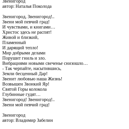
Звенигород
автор: Наталья Поколода
Звенигород, Звенигород!..
Звени мой певчий град!
И чувствами, и книгами…
Христос здесь не распят!
Живой и близкий,
Пламенный
И дарящий тепло!
Мир добрыми делами
Порушит гниль и зло.
Вибрациями новыми свеченье снизошло…
- Так черпайте, насытившись,
Земли бесценный Дар!
Звенит любовью наша Жизнь!
Возвышен Звонкий Яр!
Святой Горы колокола
Глубинные гудят…
Звенигород! Звенигород!..
Звени мой певчий град!
Звенигород
автор: Владимир Забелин