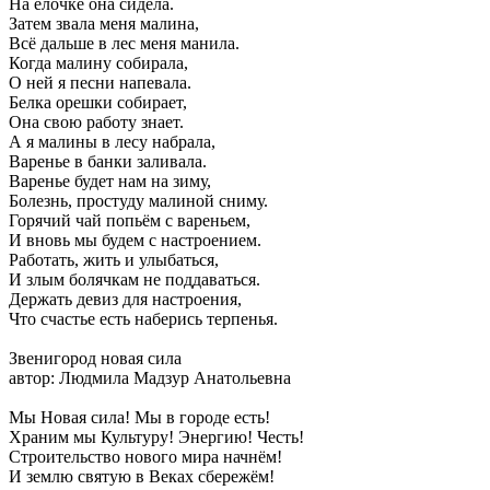
На ёлочке она сидела.
Затем звала меня малина,
Всё дальше в лес меня манила.
Когда малину собирала,
О ней я песни напевала.
Белка орешки собирает,
Она свою работу знает.
А я малины в лесу набрала,
Варенье в банки заливала.
Варенье будет нам на зиму,
Болезнь, простуду малиной сниму.
Горячий чай попьём с вареньем,
И вновь мы будем с настроением.
Работать, жить и улыбаться,
И злым болячкам не поддаваться.
Держать девиз для настроения,
Что счастье есть наберись терпенья.
Звенигород новая сила
автор: Людмила Мадзур Анатольевна
Мы Новая сила! Мы в городе есть!
Храним мы Культуру! Энергию! Честь!
Строительство нового мира начнём!
И землю святую в Веках сбережём!