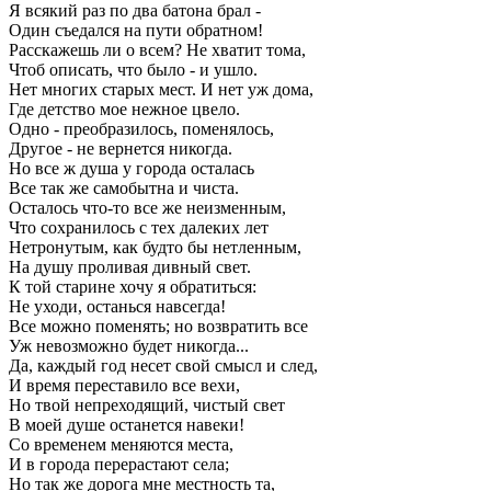
Я всякий раз по два батона брал -
Один съедался на пути обратном!
Расскажешь ли о всем? Не хватит тома,
Чтоб описать, что было - и ушло.
Нет многих старых мест. И нет уж дома,
Где детство мое нежное цвело.
Одно - преобразилось, поменялось,
Другое - не вернется никогда.
Но все ж душа у города осталась
Все так же самобытна и чиста.
Осталось что-то все же неизменным,
Что сохранилось с тех далеких лет
Нетронутым, как будто бы нетленным,
На душу проливая дивный свет.
К той старине хочу я обратиться:
Не уходи, останься навсегда!
Все можно поменять; но возвратить все
Уж невозможно будет никогда...
Да, каждый год несет свой смысл и след,
И время переставило все вехи,
Но твой непреходящий, чистый свет
В моей душе останется навеки!
Со временем меняются места,
И в города перерастают села;
Но так же дорога мне местность та,