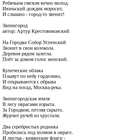
Ребячьим смехом вечно молод.
Июньский дождик моросит,
И слышно - город-то звенит!
Звенигород
автор: Артур Крестовиковский
На Городке Собор Успенский
Звонит в свои колокола.
Деревня рядом залегла.
Поёт за домом голос женский.
Купеческие облака
Плывут по небу горделиво,
И открываются с обрыва
Вид на посад, Москва-река.
Звенигородская земля
В лесу оврагами изрыта.
За Городком, петляя скрыто,
Журчит ручей из хрусталя.
Два серебристых родника
Пробились под холмом в овраге.
И листья - княжеские флаги -