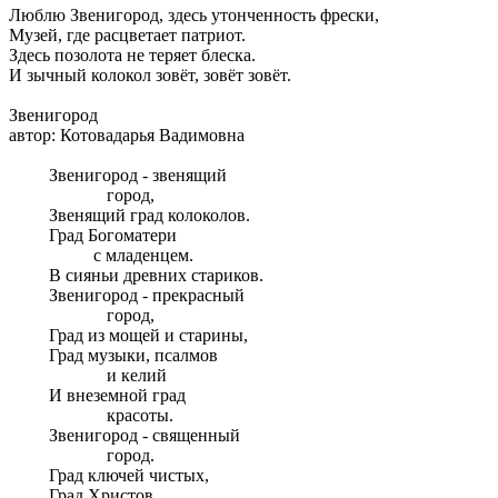
Люблю Звенигород, здесь утонченность фрески,
Музей, где расцветает патриот.
Здесь позолота не теряет блеска.
И зычный колокол зовёт, зовёт зовёт.
Звенигород
автор: Котовадарья Вадимовна
Звенигород - звенящий
город,
Звенящий град колоколов.
Град Богоматери
с младенцем.
В сияньи древних стариков.
Звенигород - прекрасный
город,
Град из мощей и старины,
Град музыки, псалмов
и келий
И внеземной град
красоты.
Звенигород - священный
город.
Град ключей чистых,
Град Христов.