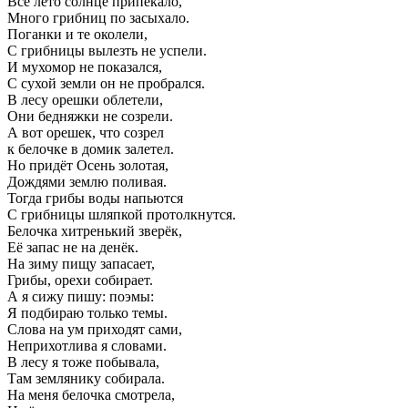
Всё лето солнце припекало,
Много грибниц по засыхало.
Поганки и те околели,
С грибницы вылезть не успели.
И мухомор не показался,
С сухой земли он не пробрался.
В лесу орешки облетели,
Они бедняжки не созрели.
А вот орешек, что созрел
к белочке в домик залетел.
Но придёт Осень золотая,
Дождями землю поливая.
Тогда грибы воды напьются
С грибницы шляпкой протолкнутся.
Белочка хитренький зверёк,
Её запас не на денёк.
На зиму пищу запасает,
Грибы, орехи собирает.
А я сижу пишу: поэмы:
Я подбираю только темы.
Слова на ум приходят сами,
Неприхотлива я словами.
В лесу я тоже побывала,
Там землянику собирала.
На меня белочка смотрела,