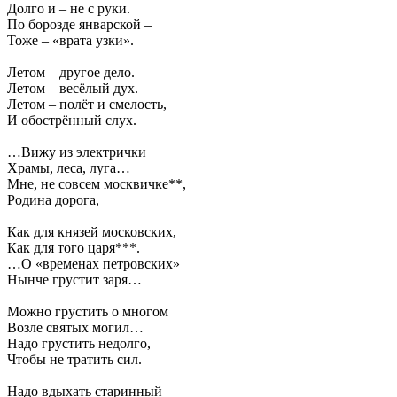
Долго и – не с руки.
По борозде январской –
Тоже – «врата узки».
Летом – другое дело.
Летом – весёлый дух.
Летом – полёт и смелость,
И обострённый слух.
…Вижу из электрички
Храмы, леса, луга…
Мне, не совсем москвичке**,
Родина дорога,
Как для князей московских,
Как для того царя***.
…О «временах петровских»
Нынче грустит заря…
Можно грустить о многом
Возле святых могил…
Надо грустить недолго,
Чтобы не тратить сил.
Надо вдыхать старинный