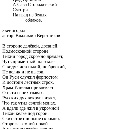
А Сава Сторожевский
Смотрит
На град из белых
облаков.
Звенигород
автор: Владимир Веретников
В стороне далёкой, древней,
Подмосковной стороне.
Тихий город скромно дремлет,
Чуть приметный на земле.
С виду чистенький, не броский,
Не велик и не высок.
Он Руси служил форпостом
И достоин лестных строк.
Храм Успенья привлекает
О пяти своих главах.
Русских дух вокруг витает,
Что так чтил святой монах.
А вдали где жил в укромной
Тихой келье под горой.
Скит стоит поныне скромно,
Сторожа земной покой.
А на самом взлёте солнца,