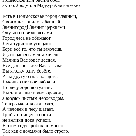
автор: Людмила Мадзур Анатольевна
Есть в Подмосковье город славный,
Своим названием забавный.
Звенигород! Звенит церквями,
Окутан он везде лесами.
Город леса не обижают,
Леса туристов угощают.
Бери всё то, что ты захочешь,
И угощайся сам чем хочешь.
Малина Вас зовёт лесная,
Всё дальше в лес Вас зазывая.
Вы ягодку одну берёте,
А на другую глаз: кладёте:
Лукошко полное набрали.
По лесу хорошо гуляли.
Вы там дышали кислородом,
Любуясь чистым небосводом.
Теперь малина отдыхает,
А человек в лесу шагает.
Грибы он ищет и орехи,
не велики пока успехи.
В этом году грибов не много
Так как с дождями было строго.