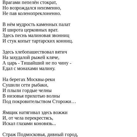
Врагами пепелён стократ,
Но возрождался неизменно,
Не пав коленопреклоненно.
В нём мудрость каменных палат
И широта церковных врат.
Здесь песнь малиновая звонниц
И стук копыт тартарских конниц.
Здесь хлебопашествовал вятич
На захудалой рыжей кляче,
А царь - Тишайший не по чину -
Едал с монахами малину.
На берегах Москвы-реки
Сушили сети рыбаки,
И плыли гордые челны
В низовья прихотью волны
Под покровительством Сторожи…
Ямщик натягивал здесь вожжи
И, от чела перекрестясь,
Искал глазами коновязь...
Страж Подмосковья, дивный город,