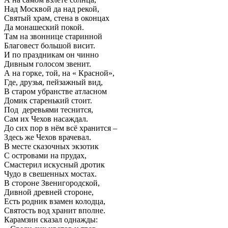
Над Москвой да над рекой,
Святый храм, стена в оконцах
Да монашеский покой.
Там на звоннице старинной
Благовест большой висит.
И по праздникам он чинно
Дивным голосом звенит.
А на горке, той, на « Красной»,
Где, друзья, пейзажный вид,
В старом убранстве атласном
Домик старенький стоит.
Под деревьями теснится,
Сам их Чехов насаждал.
До сих пор в нём всё хранится –
Здесь же Чехов врачевал.
В месте сказочных экзотик
С островами на прудах,
Смастерил искусный дротик
Чудо в свешенных мостах.
В стороне Звенигородской,
Дивной древней стороне,
Есть родник взамен колодца,
Святость вод хранит вполне.
Карамзин сказал однажды: