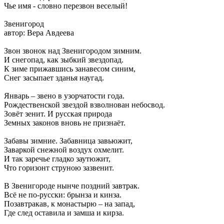
Чье имя - словно перезвон веселый!
Звенигород
автор: Вера Авдеева
Звон звонок над Звенигородом зимним.
И снегопад, как зыбкий звездопад.
К зиме прижавшись занавесом синим,
Снег засыпает зданья наугад.
Январь – звено в узорчатости года.
Рождественской звездой взволнован небосвод.
Зовёт зенит. И русская природа
Земных законов вновь не признаёт.
Забавы зимние. Забавница завьюжит,
Заваркой снежной воздух охмелит.
И так заречье гладко заутюжит,
Что горизонт струною зазвенит.
В Звенигороде нынче поздний завтрак.
Всё не по-русски: брынза и кинза.
Позавтракав, к монастырю – на запад,
Где след оставила и замша и кирза.