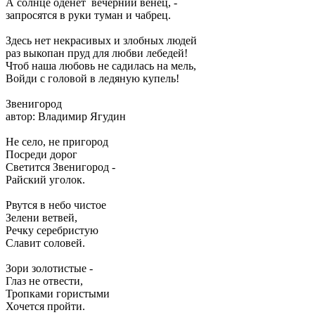
А солнце оденет вечерний венец, -
запросятся в руки туман и чабрец.
Здесь нет некрасивых и злобных людей
раз выкопан пруд для любви лебедей!
Чтоб наша любовь не садилась на мель,
Войди с головой в ледяную купель!
Звенигород
автор: Владимир Ягудин
Не село, не пригород
Посреди дорог
Светится Звенигород -
Райский уголок.
Рвутся в небо чистое
Зелени ветвей,
Речку серебристую
Славит соловей.
Зори золотистые -
Глаз не отвести,
Тропками гористыми
Хочется пройти.