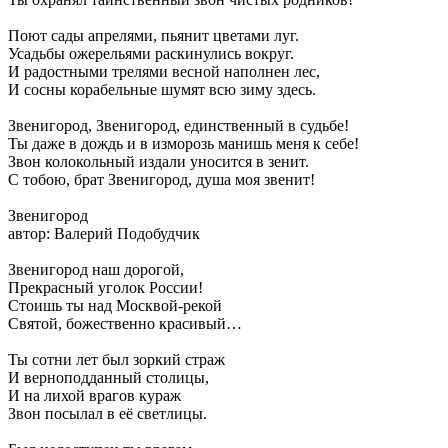
Поют сады апрелями, пьянит цветами луг.
Усадьбы ожерельями раскинулись вокруг.
И радостными трелями весной наполнен лес,
И сосны корабельные шумят всю зиму здесь.
Звенигород, Звенигород, единственный в судьбе!
Ты даже в дождь и в изморозь манишь меня к себе!
Звон колокольный издали уносится в зенит.
С тобою, брат Звенигород, душа моя звенит!
Звенигород
автор: Валерий Подобудчик
Звенигород наш дорогой,
Прекрасный уголок России!
Стоишь ты над Москвой-рекой
Святой, божественно красивый…
Ты сотни лет был зоркий страж
И верноподданный столицы,
И на лихой врагов кураж
Звон посылал в её светлицы.