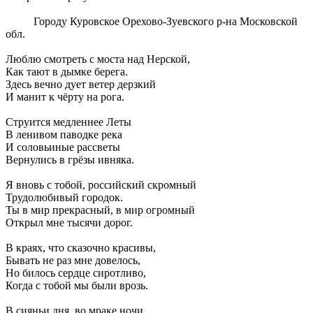
Городу Куровское Орехово-Зуевского р-на Московской
обл.
Люблю смотреть с моста над Нерской,
Как тают в дымке берега.
Здесь вечно дует ветер дерзкий
И манит к чёрту на рога.
Струится медленнее Леты
В ленивом паводке река
И соловьиные рассветы
Вернулись в грёзы ивняка.
Я вновь с тобой, российский скромный
Трудолюбивый городок.
Ты в мир прекрасный, в мир огромный
Открыл мне тысячи дорог.
В краях, что сказочно красивы,
Бывать не раз мне довелось,
Но билось сердце сиротливо,
Когда с тобой мы были врозь.
В сияньи дня, во мраке ночи