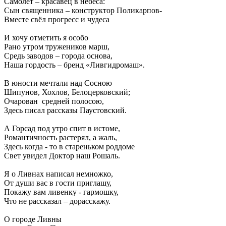
Самолет – красавец в небеса:
Сын священника – конструктор Поликарпов-
Вместе свёл прогресс и чудеса
И хочу отметить я особо
Рано утром тружеников марш,
Средь заводов – города основа,
Наша гордость – бренд «Ливгидромаш».
В юности мечтали над Сосною
Шипунов, Хохлов, Белоцерковский;
Очарован средней полосою,
Здесь писал рассказы Паустовский.
А Горсад под утро спит в истоме,
Романтичность растерял, а жаль,
Здесь когда - то в стареньком роддоме
Свет увидел Доктор наш Рошаль.
Я о Ливнах написал немножко,
От души вас в гости приглашу,
Покажу вам ливенку - гармошку,
Что не рассказал – дорасскажу.
О городе Ливны