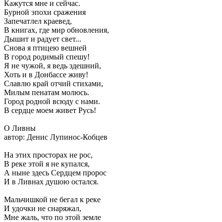
Кажутся мне и сейчас.
Бурной эпохи сражения
Запечатлел краевед,
В книгах, где мир обновления,
Дышит и радует свет...
Снова я птицею вешней
В город родимый спешу!
Я не чужой, я ведь здешний,
Хоть и в Донбассе живу!
Славлю край отчий стихами,
Милым пенатам молюсь.
Город родной всюду с нами.
В сердце моем живет Русь!
О Ливны
автор: Денис Лупинос-Кобцев
На этих просторах не рос,
В реке этой я не купался,
А ныне здесь Сердцем пророс
И в Ливнах душою остался.
Мальчишкой не бегал к реке
И удочки не снаряжал,
Мне жаль, что по этой земле