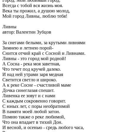
Город. Мой любимый город.
Всегда с тобой вся жизнь моя.
Века ты прожил, а душою молод,
Мой город Ливны, люблю тебя!
Ливны
автор: Валентин Зубцов
За снегами белыми, за крутыми ливнями
Зимнею и летнею порой-
Снится отчий край с Сосной и Ливнами.
Ливны - это город мой родной!
А Сосна - река моя заветная,
Что течет под кручей далеко.
И над ней утрами заря медная
Светится светло и широко.
А к реке Сосне - счастливой маме
Дочка синеглазая спешит.
Ливенка ее зовут и с нами
С каждым сокровенно говорит.
С юных лет, с поры необратимой
В памяти моей любой затон.
Помню также о реке любимой,
Что она впадает в тихий Дон.
И весной, и осенью - средь любого часа,