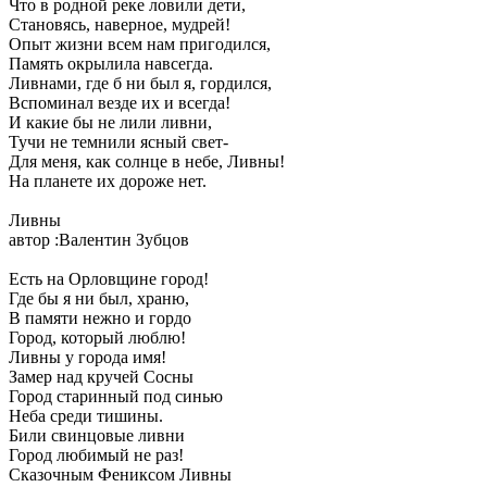
Что в родной реке ловили дети,
Становясь, наверное, мудрей!
Опыт жизни всем нам пригодился,
Память окрылила навсегда.
Ливнами, где б ни был я, гордился,
Вспоминал везде их и всегда!
И какие бы не лили ливни,
Тучи не темнили ясный свет-
Для меня, как солнце в небе, Ливны!
На планете их дороже нет.
Ливны
автор :Валентин Зубцов
Есть на Орловщине город!
Где бы я ни был, храню,
В памяти нежно и гордо
Город, который люблю!
Ливны у города имя!
Замер над кручей Сосны
Город старинный под синью
Неба среди тишины.
Били свинцовые ливни
Город любимый не раз!
Сказочным Фениксом Ливны