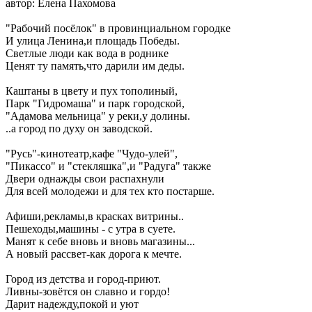
автор: Елена Пахомова
"Рабочий посёлок" в провинциальном городке
И улица Ленина,и площадь Победы.
Светлые люди как вода в роднике
Ценят ту память,что дарили им деды.
Каштаны в цвету и пух тополиный,
Парк "Гидромаша" и парк городской,
"Адамова мельница" у реки,у долины.
..а город по духу он заводской.
"Русь"-кинотеатр,кафе "Чудо-улей",
"Пикассо" и "стекляшка",и "Радуга" также
Двери однажды свои распахнули
Для всей молодежи и для тех кто постарше.
Афиши,рекламы,в красках витрины..
Пешеходы,машины - с утра в суете.
Манят к себе вновь и вновь магазины...
А новый рассвет-как дорога к мечте.
Город из детства и город-приют.
Ливны-зовётся он славно и гордо!
Дарит надежду,покой и уют