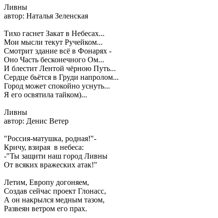
Ливны
автор: Наталья Зеленская
Тихо гаснет Закат в Небесах...
Мои мысли текут Ручейком...
Смотрит здание всё в Фонарях -
Оно Часть бесконечного Ом...
И блестит Лентой чёрною Путь...
Сердце бьётся в Груди напролом...
Город может спокойно уснуть...
Я его освятила тайком)...
Ливны
автор: Денис Ветер
"Россия-матушка, родная!"-
Кричу, взирая в небеса:
-"Ты защити наш город Ливны
От всяких вражеских атак!"
Летим, Европу догоняем,
Создав сейчас проект Глонасс,
А он накрылся медным тазом,
Развеян ветром его прах.