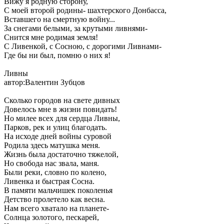
Вижу я родную сторону,
С моей второй родины- шахтерского Донбасса,
Вставшего на смертную войну...
За снегами белыми, за крутыми ливнями-
Снится мне родимая земля!
С Ливенкой, с Сосною, с дорогими Ливнами-
Где бы ни был, помню о них я!
Ливны
автор:Валентин Зубцов
Сколько городов на свете дивных
Довелось мне в жизни повидать!
Но милее всех для сердца Ливны,
Парков, рек и улиц благодать.
На исходе дней войны суровой
Родила здесь матушка меня.
Жизнь была достаточно тяжелой,
Но свобода нас звала, маня.
Были реки, словно по колено,
Ливенка и быстрая Сосна.
В памяти мальчишек поколенья
Детство пролетело как весна.
Нам всего хватало на планете-
Солнца золотого, пескарей,