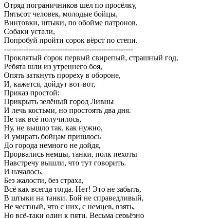
Отряд пограничников шел по просёлку,
Пятьсот человек, молодые бойцы,
Винтовки, штыки, по обойме патронов,
Собаки устали,
Попробуй пройти сорок вёрст по степи.
-----------------------------------------------------
Проклятый сорок первый свирепый, страшный год,
Ребята шли из утреннего боя,
Опять заткнуть прореху в обороне,
И, кажется, дойдут вот-вот,
Приказ простой:
Прикрыть зелёный город Ливны
И лечь костьми, но простоять два дня.
Не так всё получилось,
Ну, не вышло так, как нужно,
И умирать бойцам пришлось
До города немного не дойдя,
Прорвались немцы, танки, полк пехоты
Навстречу вышли, что тут говорить.
И началось.
Без жалости, без страха,
Всё как всегда тогда. Нет! Это не забыть,
В штыки на танки. Бой не справедливый,
Не честный, что с них, с немцев, взять,
Но всё-таки один к пяти. Весьма серьёзно