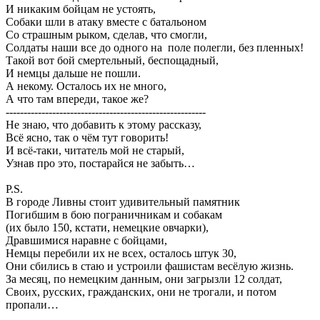
И никаким бойцам не устоять,
Собаки шли в атаку вместе с батальоном
Со страшным рыком, сделав, что смогли,
Солдаты наши все до одного на поле полегли, без пленных!
Такой вот бой смертельный, беспощадный,
И немцы дальше не пошли.
А некому. Осталось их не много,
А что там впереди, такое же?
--------------------------------------------------------
Не знаю, что добавить к этому рассказу,
Всё ясно, так о чём тут говорить!
И всё-таки, читатель мой не старый,
Узнав про это, постарайся не забыть…
P.S.
В городе Ливны стоит удивительный памятник
Погибшим в бою пограничникам и собакам
(их было 150, кстати, немецкие овчарки),
Дравшимися наравне с бойцами,
Немцы перебили их не всех, осталось штук 30,
Они сбились в стаю и устроили фашистам весёлую жизнь.
За месяц, по немецким данным, они загрызли 12 солдат,
Своих, русских, гражданских, они не трогали, и потом
пропали…