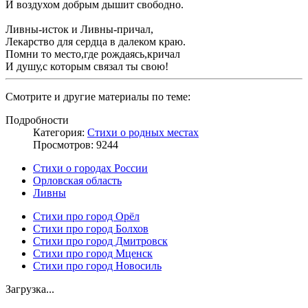
И воздухом добрым дышит свободно.
Ливны-исток и Ливны-причал,
Лекарство для сердца в далеком краю.
Помни то место,где рождаясь,кричал
И душу,с которым связал ты свою!
Смотрите и другие материалы по теме:
Подробности
Категория:
Стихи о родных местах
Просмотров: 9244
Стихи о городах России
Орловская область
Ливны
Стихи про город Орёл
Стихи про город Болхов
Стихи про город Дмитровск
Стихи про город Мценск
Стихи про город Новосиль
Загрузка...