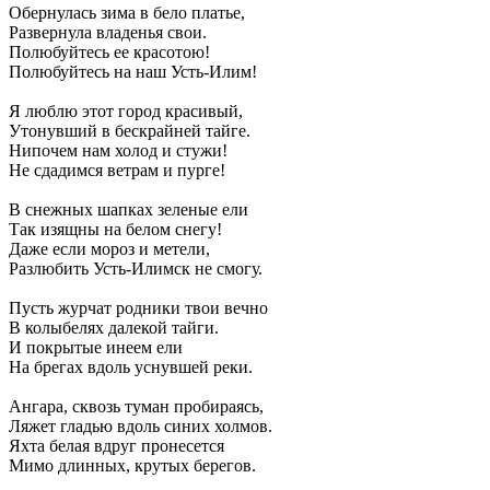
Обернулась зима в бело платье,
Развернула владенья свои.
Полюбуйтесь ее красотою!
Полюбуйтесь на наш Усть-Илим!
Я люблю этот город красивый,
Утонувший в бескрайней тайге.
Нипочем нам холод и стужи!
Не сдадимся ветрам и пурге!
В снежных шапках зеленые ели
Так изящны на белом снегу!
Даже если мороз и метели,
Разлюбить Усть-Илимск не смогу.
Пусть журчат родники твои вечно
В колыбелях далекой тайги.
И покрытые инеем ели
На брегах вдоль уснувшей реки.
Ангара, сквозь туман пробираясь,
Ляжет гладью вдоль синих холмов.
Яхта белая вдруг пронесется
Мимо длинных, крутых берегов.