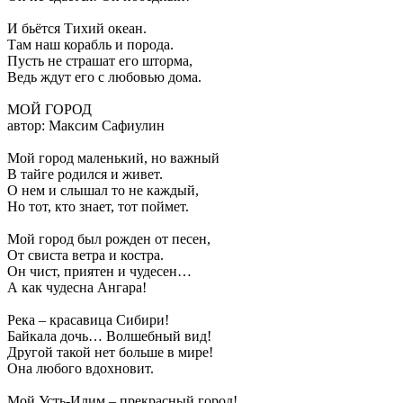
И бьётся Тихий океан.
Там наш корабль и порода.
Пусть не страшат его шторма,
Ведь ждут его с любовью дома.
МОЙ ГОРОД
автор: Максим Сафиулин
Мой город маленький, но важный
В тайге родился и живет.
О нем и слышал то не каждый,
Но тот, кто знает, тот поймет.
Мой город был рожден от песен,
От свиста ветра и костра.
Он чист, приятен и чудесен…
А как чудесна Ангара!
Река – красавица Сибири!
Байкала дочь… Волшебный вид!
Другой такой нет больше в мире!
Она любого вдохновит.
Мой Усть-Илим – прекрасный город!