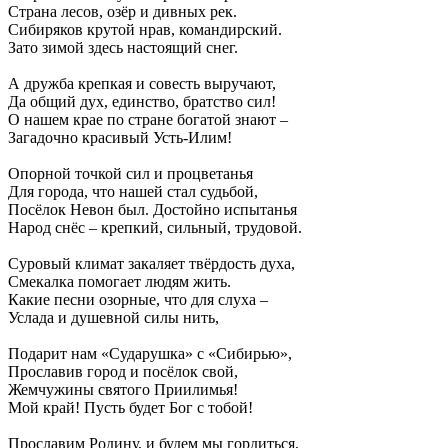
Страна лесов, озёр и дивных рек.
Сибиряков крутой нрав, командирский.
Зато зимой здесь настоящий снег.
А дружба крепкая и совесть выручают,
Да общий дух, единство, братство сил!
О нашем крае по стране богатой знают –
Загадочно красивый Усть-Илим!
Опорной точкой сил и процветанья
Для города, что нашей стал судьбой,
Посёлок Невон был. Достойно испытанья
Народ снёс – крепкий, сильный, трудовой.
Суровый климат закаляет твёрдость духа,
Смекалка помогает людям жить.
Какие песни озорные, что для слуха –
Услада и душевной силы нить,
Подарит нам «Сударушка» с «Сибирью»,
Прославив город и посёлок свой,
Жемчужины святого Приилимья!
Мой край! Пусть будет Бог с тобой!
Прославим Родину, и будем мы гордиться,