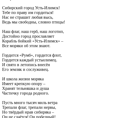
Сибирский город Усть-Илимск!
Тебе по праву им гордиться!
Нас не страшит любая высь,
Ведь мы свободны, словно птицы!
Наш флаг, наш герб, наш логотип,
Достойно город прославляет
Корабль бойкий «Усть-Илимск» –
Все моряки об этом знают.
Гордится «Румб», гордится флот,
Гордится каждый устьилимец.
И свято в летопись внесён
Его земляк и сослуживец.
И школа жизни моряка
Имеет крепкую опору –
Хранят тельняшка и душа
Частичку города родного.
Пусть много тысяч миль ветра
Трепали флаг, трепали нервы,
Но твёрдый нрав сибиряка –
Он не сдаётся! Он победный!