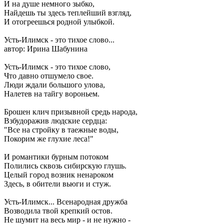
И на душе немного зыбко,
Найдешь ты здесь теплейший взгляд,
И отогреешься родной улыбкой.
Усть-Илимск - это тихое слово...
автор: Ирина Шабунина
Усть-Илимск - это тихое слово,
Что давно отшумело свое.
Люди ждали большого улова,
Налетев на тайгу вороньем.
Брошен клич призывной средь народа,
Взбудоражив людские сердца:
"Все на стройку в таежные воды,
Покорим же глухие леса!"
И романтики бурным потоком
Полились сквозь сибирскую глушь.
Целый город возник ненароком
Здесь, в обители вьюги и стуж.
Усть-Илимск... Всенародная дружба
Возводила твой крепкий остов.
Не шумит на весь мир - и не нужно -