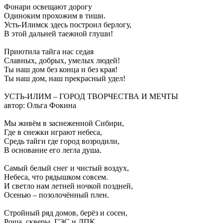
Фонари освещают дорогу
Одиноким прохожим в тиши.
Усть-Илимск здесь построил берлогу,
В этой дальней таежной глуши!
Приютила тайга нас седая
Славных, добрых, умелых людей!
Ты наш дом без конца и без края!
Ты наш дом, наш прекрасный удел!
УСТЬ-ИЛИМ – ГОРОД ТВОРЧЕСТВА И МЕЧТЫ
автор: Ольга Фокина
Мы живём в заснеженной Сибири,
Где в снежки играют небеса,
Средь тайги где город возродили,
В основание его легла душа.
Самый белый снег и чистый воздух,
Небеса, что рядышком совсем.
И светло нам летней ночкой поздней,
Осенью – позолочённый плен.
Стройный ряд домов, берёз и сосен,
Роща, скверы, ГЭС и ЛПК,