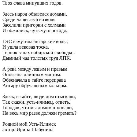
Твоя слава минувших годов.
Здесь народ обзавелся домами,
Среди чащи леса возводя.
Заселили пригорки с холмами
И обжились, чуть-чуть погодя.
ГЭС взмутила ангарские воды,
И ушла вековая тоска.
Терпок запах сибирской свободы -
Дымный чад толстых труд ЛПК.
А река между левым и правым
Опоясана длинным мостом.
Обвеначала в тайге переправа
Ангару обручальным кольцом.
Здесь, в тайге, люди дом отыскали,
Так скажи, усть-илимец, ответь,
Городок, что мы домом прозвали,
На весь мир разве должен греметь?
Родной мой Усть-Илимск
автор: Ирина Шабунина