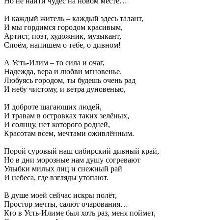
Но не найти чудес на новом месте…
И каждый житель – каждый здесь талант,
И мы гордимся городом красивым,
Артист, поэт, художник, музыкант,
Споём, напишем о тебе, о дивном!
А Усть-Илим – то сила и очаг,
Надежда, вера и любви мгновенье.
Любуясь городом, ты будешь очень рад
И небу чистому, и ветра дуновенью,
И доброте шагающих людей,
И травам в островках таких зелёных,
И солнцу, нет которого родней,
Красотам всем, мечтами оживлённым.
Порой суровый наш сибирский дивный край,
Но в дни морозные нам душу согревают
Улыбки милых лиц и снежный рай
И небеса, где взгляды утопают.
В душе моей сейчас искры полёт,
Простор мечты, салют очарования…
Кто в Усть-Илиме был хоть раз, меня поймет,