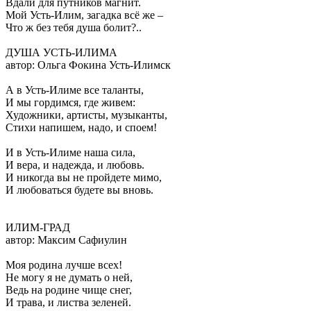
Вдали для путников магнит.
Мой Усть-Илим, загадка всё же –
Что ж без тебя душа болит?..
ДУША УСТЬ-ИЛИМА
автор: Ольга Фокина Усть-Илимск
А в Усть-Илиме все таланты,
И мы гордимся, где живем:
Художники, артисты, музыканты,
Стихи напишем, надо, и споем!
И в Усть-Илиме наша сила,
И вера, и надежда, и любовь.
И никогда вы не пройдете мимо,
И любоваться будете вы вновь.
ИЛИМ-ГРАД
автор: Максим Сафиулин
Моя родина лучше всех!
Не могу я не думать о ней,
Ведь на родине чище снег,
И трава, и листва зеленей.