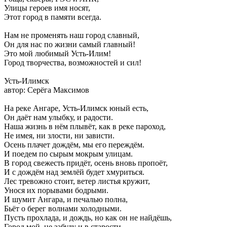
Улицы героев имя носят,
Этот город в памяти всегда.
Нам не променять наш город славный,
Он для нас по жизни самый главный!
Это мой любимый Усть-Илим!
Город творчества, возможностей и сил!
Усть-Илимск
автор: Серёга Максимов
На реке Ангаре, Усть-Илимск юный есть,
Он даёт нам улыбку, и радости.
Наша жизнь в нём плывёт, как в реке пароход,
Не имея, ни злости, ни зависти.
Осень плачет дождём, мы его переждём.
И поедем по сырым мокрым улицам.
В город свежесть придёт, осень вновь пропоёт,
И с дождём над землёй будет хмуриться.
Лес тревожно стоит, ветер листья кружит,
Унося их порывами бодрыми.
И шумит Ангара, и печалью полна,
Бьёт о берег волнами холодными.
Пусть прохлада, и дождь, но как он не найдёшь,
Город мой, не забуду и в старости.