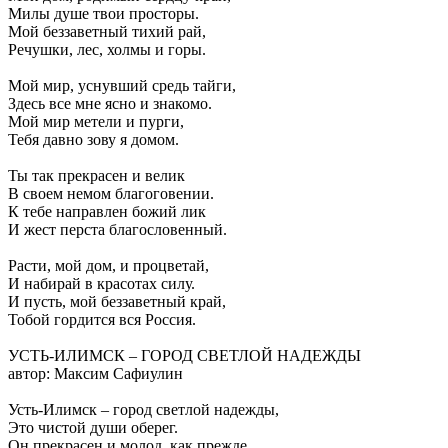
Милы душе твои просторы.
Мой беззаветный тихий рай,
Речушки, лес, холмы и горы.
Мой мир, уснувший средь тайги,
Здесь все мне ясно и знакомо.
Мой мир метели и пурги,
Тебя давно зову я домом.
Ты так прекрасен и велик
В своем немом благоговении.
К тебе направлен божий лик
И жест перста благословенный.
Расти, мой дом, и процветай,
И набирай в красотах силу.
И пусть, мой беззаветный край,
Тобой гордится вся Россия.
УСТЬ-ИЛИМСК – ГОРОД СВЕТЛОЙ НАДЕЖДЫ
автор: Максим Сафиулин
Усть-Илимск – город светлой надежды,
Это чистой души оберег.
Он прекрасен и молод, как прежде,