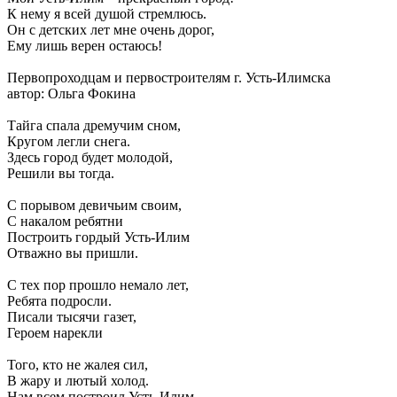
К нему я всей душой стремлюсь.
Он с детских лет мне очень дорог,
Ему лишь верен остаюсь!
Первопроходцам и первостроителям г. Усть-Илимска
автор: Ольга Фокина
Тайга спала дремучим сном,
Кругом легли снега.
Здесь город будет молодой,
Решили вы тогда.
С порывом девичьим своим,
С накалом ребятни
Построить гордый Усть-Илим
Отважно вы пришли.
С тех пор прошло немало лет,
Ребята подросли.
Писали тысячи газет,
Героем нарекли
Того, кто не жалея сил,
В жару и лютый холод.
Нам всем построил Усть-Илим,