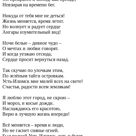
Невзирая на времени бег.
Никуда от тебя мне не деться!
Жизнь меняется, время летит.
Но волнует и радует сердце
Ангары изумительный вид!
Ночи белые – дивное чудо –
О мечтах и любви говорят.
И когда уезжаю отсюда,
Сердце просит вернуться назад.
Так скучаю по улочкам этим,
По зелёным тайги островкам.
Усть-Илимск мне милей всех на свете!
Счастья, радости всем землякам!
Я люблю этот город, не скрою –
И мороз, и косые дожди.
Наслаждаюсь его красотою,
Верю в лучшую жизнь впереди!
Всё меняется – время и люди,
Но не гаснет сиянье огней.
Был родной Усть-Илимск, есть и будет