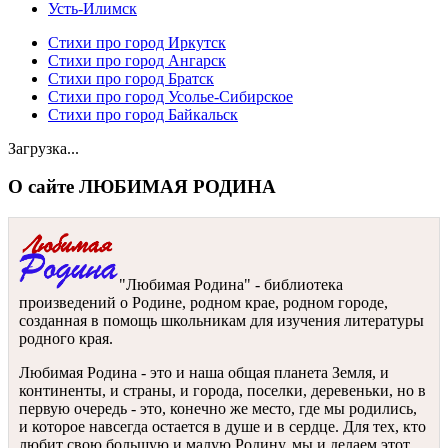
Усть-Илимск
Стихи про город Иркутск
Стихи про город Ангарск
Стихи про город Братск
Стихи про город Усолье-Сибирское
Стихи про город Байкальск
Загрузка...
О сайте ЛЮБИМАЯ РОДИНА
"Любимая Родина" - библиотека
произведений о Родине, родном крае, родном городе,
созданная в помощь школьникам для изучения литературы
родного края.
Любимая Родина - это и наша общая планета Земля, и
континенты, и страны, и города, поселки, деревеньки, но в
первую очередь - это, конечно же место, где мы родились,
и которое навсегда остается в душе и в сердце. Для тех, кто
любит свою большую и малую Родину, мы и делаем этот