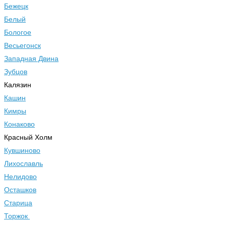
Бежецк
Белый
Бологое
Весьегонск
Западная Двина
Зубцов
Калязин
Кашин
Кимры
Конаково
Красный Холм
Кувшиново
Лихославль
Нелидово
Осташков
Старица
Торжок