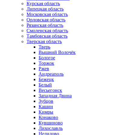
Курская область
Липецкая область
Московская область
Орловская область
Рязанская область
Смоленская область
Тамбовская область
Тверская область
Тверь
Вышний Волочёк
Бологое
Торжок
Ржев
Андреаполь
Бежецк
Белый
Весьегонск
Западная Двина
Зубцов
Кашин
Кимры
Конаково
Кувшиново
Лихославль
Нелидово