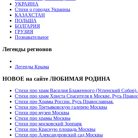
УКРАИНА
Стихи о городах Украины
КАЗАХСТАН
ПОЛЬША
БОЛГАРИЯ
ГРУЗИЯ
Познавательное
Легенды регионов
Легенды Крыма
НОВОЕ на сайте ЛЮБИМАЯ РОДИНА
Стихи про храм Василия Блаженного (Успенский Собор).
Стихи про храм Христа Спасителя в Москве. Русь Право
Стихи про Храмы России. Русь Православная.
Стихи про Третьяковскую галерею Москвы
Стихи про музеи Москвы
Стихи про храмы Москвы
Стихи про московский Зоопарк
Стихи про Красную площадь Москвы
Стихи про Александровский сад Москвы