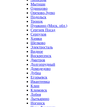
Мытищи
Одинцово
Орехово-Зуево
Подольск
Троицк
Пушкино (Моск. обл.)
Сергиев Посад
Серпухов
Химки
Щелково
Электросталь
Видное
Воскресенск
Дмитров
Долгопрудный
Домодедово
Дубна
Егорьевск
Ивантеевка
Клин
Климовск
Лобня
Лыткарино
Ногинск