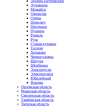
Лосино-Петровский
Луховицы
Можайск
Ожерелье
Озёры
Пересвет
Протвино
Пущино
Рошаль
Руза
Старая купавна
Талдом
Хотьково
Черноголовка
Шатура
Щербинка
Электроугли
Электрогорск
Юбилейный
Яхрома
Орловская область
Рязанская область
Смоленская область
Тамбовская область
Тверская область