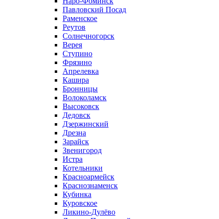
Наро-Фоминск
Павловский Посад
Раменское
Реутов
Солнечногорск
Верея
Ступино
Фрязино
Апрелевка
Кашира
Бронницы
Волоколамск
Высоковск
Дедовск
Дзержинский
Дрезна
Зарайск
Звенигород
Истра
Котельники
Красноармейск
Краснознаменск
Кубинка
Куровское
Ликино-Дулёво