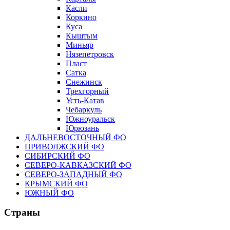
Касли
Коркино
Куса
Кыштым
Миньяр
Нязепетровск
Пласт
Сатка
Снежинск
Трехгорный
Усть-Катав
Чебаркуль
Южноуральск
Юрюзань
ДАЛЬНЕВОСТОЧНЫЙ ФО
ПРИВОЛЖСКИЙ ФО
СИБИРСКИЙ ФО
СЕВЕРО-КАВКАЗСКИЙ ФО
СЕВЕРО-ЗАПАДНЫЙ ФО
КРЫМСКИЙ ФО
ЮЖНЫЙ ФО
Страны