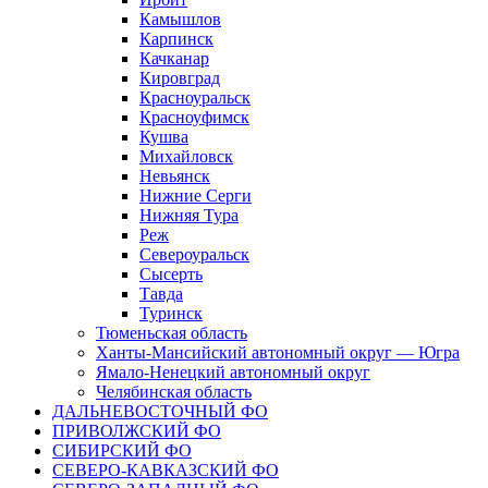
Камышлов
Карпинск
Качканар
Кировград
Красноуральск
Красноуфимск
Кушва
Михайловск
Невьянск
Нижние Серги
Нижняя Тура
Реж
Североуральск
Сысерть
Тавда
Туринск
Тюменьская область
Ханты-Мансийский автономный округ — Югра
Ямало-Ненецкий автономный округ
Челябинская область
ДАЛЬНЕВОСТОЧНЫЙ ФО
ПРИВОЛЖСКИЙ ФО
СИБИРСКИЙ ФО
СЕВЕРО-КАВКАЗСКИЙ ФО