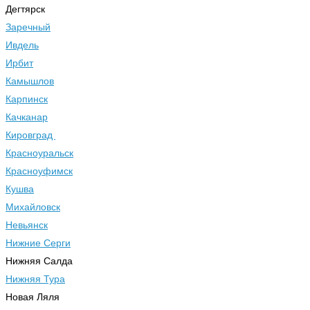
Дегтярск
Заречный
Ивдель
Ирбит
Камышлов
Карпинск
Качканар
Кировград
Красноуральск
Красноуфимск
Кушва
Михайловск
Невьянск
Нижние Серги
Нижняя Салда
Нижняя Тура
Новая Ляля