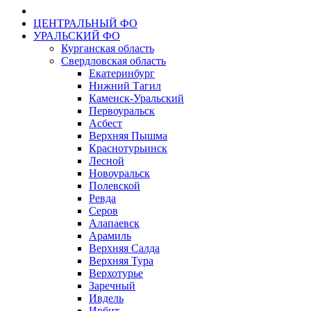
ЦЕНТРАЛЬНЫЙ ФО
УРАЛЬСКИЙ ФО
Курганская область
Свердловская область
Екатеринбург
Нижний Тагил
Каменск-Уральский
Первоуральск
Асбест
Верхняя Пышма
Краснотурьинск
Лесной
Новоуральск
Полевской
Ревда
Серов
Алапаевск
Арамиль
Верхняя Салда
Верхняя Тура
Верхотурье
Заречный
Ивдель
Ирбит