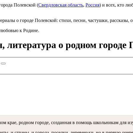
города Полевской (
Свердловская область
,
Россия
) и всех, кто л
ериалы о городе Полевской: стихи, песни, частушки, рассказы, 
 любовью к Родине.
, литература о родном городе
ом крае, родном городе, созданная в помощь школьникам для из
ты, и страны, и города, поселки, деревеньки, но в первую очеред