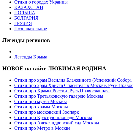
Стихи о городах Украины
КАЗАХСТАН
ПОЛЬША
БОЛГАРИЯ
ГРУЗИЯ
Познавательное
Легенды регионов
Легенды Крыма
НОВОЕ на сайте ЛЮБИМАЯ РОДИНА
Стихи про храм Василия Блаженного (Успенский Собор).
Стихи про храм Христа Спасителя в Москве. Русь Право
Стихи про Храмы России. Русь Православная.
Стихи про Третьяковскую галерею Москвы
Стихи про музеи Москвы
Стихи про храмы Москвы
Стихи про московский Зоопарк
Стихи про Красную площадь Москвы
Стихи про Александровский сад Москвы
Стихи про Метро в Москве