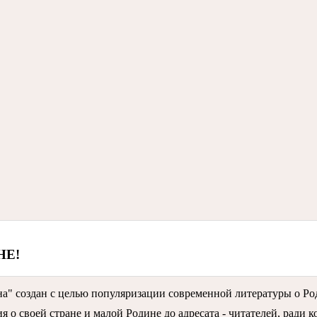
НЕ!
" создан c целью популяризации современной литературы о Ро
 о своей стране и малой Родине до адресата - читателей, ради 