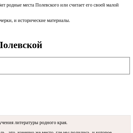
юбит родные места Полевского или считает его своей малой
очерки, и исторические материалы.
 Полевской
учения литературы родного края.
ь - это, конечно же место, где мы родились, и которое