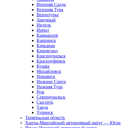
Верхняя Салда
Верхняя Тура
Верхотурье
Заречный
Ивдель
Ирбит
Камышлов
Карпинск
Качканар
Кировград
Красноуральск
Красноуфимск
Кушва
Михайловск
Невьянск
Нижние Серги
Нижняя Тура
Реж
Североуральск
Сысерть
Тавда
Туринск
Тюменьская область
Ханты-Мансийский автономный округ — Югра
Ямало-Ненецкий автономный округ